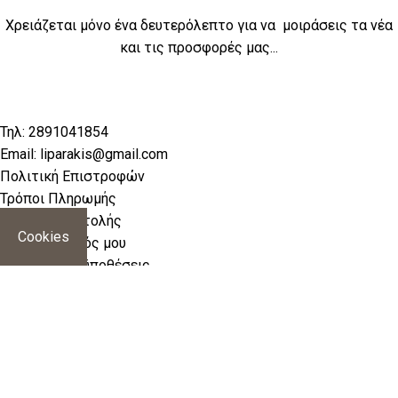
Χρειάζεται μόνο ένα δευτερόλεπτο για να μοιράσεις τα νέα
και τις προσφορές μας...
Τηλ: 2891041854
Email: liparakis@gmail.com
Πολιτική Επιστροφών
Τρόποι Πληρωμής
Τρόποι Αποστολής
Cookies
Ο Λογαριασμός μου
Όροι και προϋποθέσεις
Σχετικά με εμάς
Πολιτική απορρήτου
Πολιτική Cookies
Επικοινωνία
2026 liparakis © | Powered by
Aboutnet