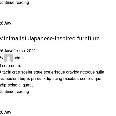
Continue reading
26
Αυγ
INSPIRATION
Minimalist Japanese-inspired furniture
26 Αυγούστου, 2021
By
admin
0
comments
A taciti cras scelerisque scelerisque gravida natoque nulla
vestibulum turpis primis adipiscing faucibus scelerisque
adipiscing aliquet...
Continue reading
26
Αυγ