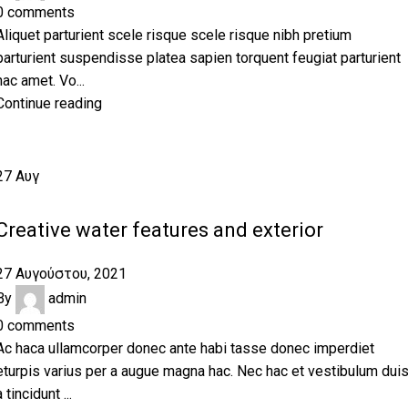
0
comments
Aliquet parturient scele risque scele risque nibh pretium
parturient suspendisse platea sapien torquent feugiat parturient
hac amet. Vo...
Continue reading
27
Αυγ
DECORATION
Creative water features and exterior
27 Αυγούστου, 2021
By
admin
0
comments
Ac haca ullamcorper donec ante habi tasse donec imperdiet
eturpis varius per a augue magna hac. Nec hac et vestibulum dui
a tincidunt ...