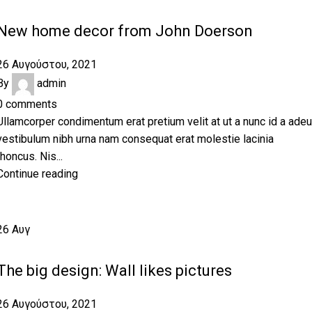
DECORATION
New home decor from John Doerson
26 Αυγούστου, 2021
By
admin
0
comments
Ullamcorper condimentum erat pretium velit at ut a nunc id a adeu
vestibulum nibh urna nam consequat erat molestie lacinia
rhoncus. Nis...
Continue reading
26
Αυγ
DESIGN TRENDS
The big design: Wall likes pictures
26 Αυγούστου, 2021