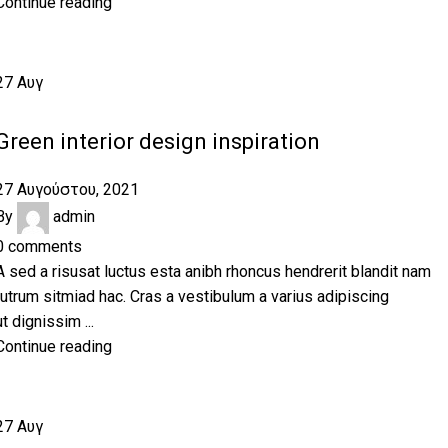
Continue reading
27
Αυγ
INSPIRATION
Green interior design inspiration
27 Αυγούστου, 2021
By
admin
0
comments
A sed a risusat luctus esta anibh rhoncus hendrerit blandit nam
rutrum sitmiad hac. Cras a vestibulum a varius adipiscing
ut dignissim ...
Continue reading
27
Αυγ