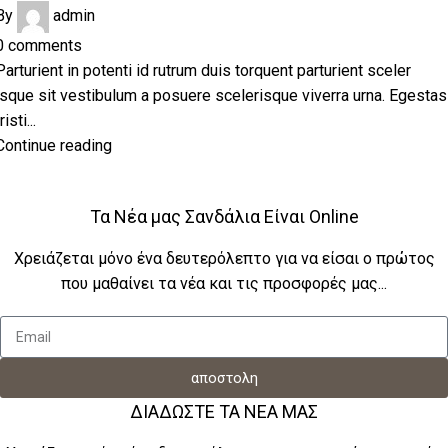
By
admin
0
comments
Parturient in potenti id rutrum duis torquent parturient sceler
isque sit vestibulum a posuere scelerisque viverra urna. Egestas
risti...
Continue reading
Τα Νέα μας Σανδάλια Είναι Online
Χρειάζεται μόνο ένα δευτερόλεπτο για να είσαι ο πρώτος
που μαθαίνει τα νέα και τις προσφορές μας...
αποστολη
ΔΙΑΔΩΣΤΕ ΤΑ ΝΕΑ ΜΑΣ