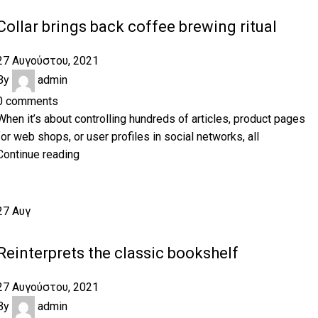
FURNITURE
Collar brings back coffee brewing ritual
27 Αυγούστου, 2021
By
admin
0
comments
When it’s about controlling hundreds of articles, product pages
for web shops, or user profiles in social networks, all
Continue reading
27
Αυγ
DESIGN TRENDS
Reinterprets the classic bookshelf
27 Αυγούστου, 2021
By
admin