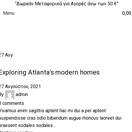
“Δωρεάν Μεταφορικά για Αγορές άνω των 50 €”
Menu
0,0
Posts by
admin
Home
Articles Posted by admin
27
Αυγ
DECORATION
Exploring Atlanta’s modern homes
27 Αυγούστου, 2021
By
admin
0
comments
Vivamus enim sagittis aptent hac mi dui a per aptent
suspendisse cras odio bibendum augue rhoncus laoreet dui
praesent sodales sodales....