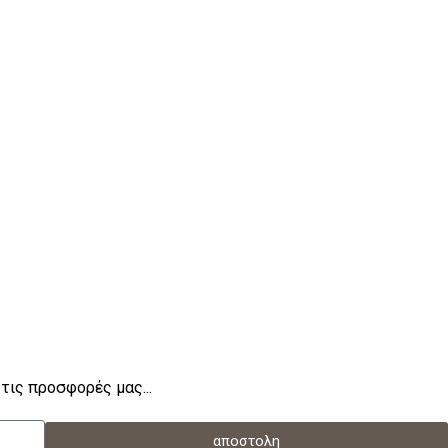
Leo uteu ullamcorper
τις προσφορές μας...
αποστολη