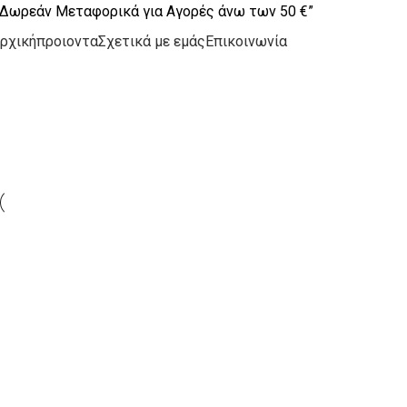
Δωρεάν Μεταφορικά για Αγορές άνω των 50 €”
ρχική
προιοντα
Σχετικά με εμάς
Επικοινωνία
Portfolio
Home
Portfolio
Kitchen
Suspendisse quam at vestibulum
Accessories