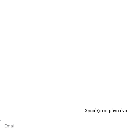
Imperdiet mauris a nontin
Χρειάζεται μόνο ένα