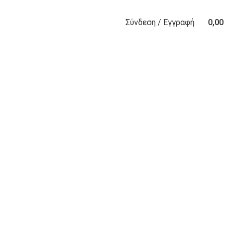
Σύνδεση / Εγγραφή
0,0
0
items
Decor
Et vestibulum quis a suspendisse
Kitchen