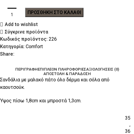
ΠΡΟΣΘΉΚΗ ΣΤΟ ΚΑΛΆΘΙ
Add to wishlist
Σύγκρινε προϊόντα
Κωδικός προϊόντος:
226
Κατηγορία:
Comfort
Share:
ΠΕΡΙΓΡΑΦΉ
ΕΠΙΠΛΈΟΝ ΠΛΗΡΟΦΟΡΊΕΣ
ΑΞΙΟΛΟΓΉΣΕΙΣ (0)
ΑΠΟΣΤΟΛΉ & ΠΑΡΆΔΟΣΗ
Σανδάλια με μαλακό πάτο όλο δέρμα και σόλα από
καουτσούκ.
Ύψος πίσω 1,8cm και μπροστά 1,3cm.
35
,
36