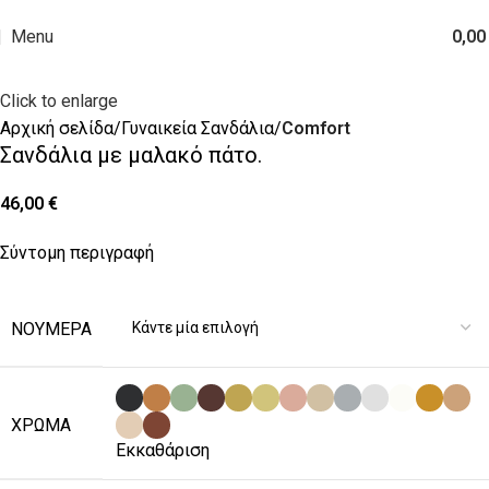
“Δωρεάν Μεταφορικά για Αγορές άνω των 50 €”
Menu
0,0
Click to enlarge
Αρχική σελίδα
Γυναικεία Σανδάλια
Comfort
Σανδάλια με μαλακό πάτο.
46,00
€
Σύντομη περιγραφή
ΝΟΎΜΕΡΑ
ΧΡΏΜΑ
Εκκαθάριση