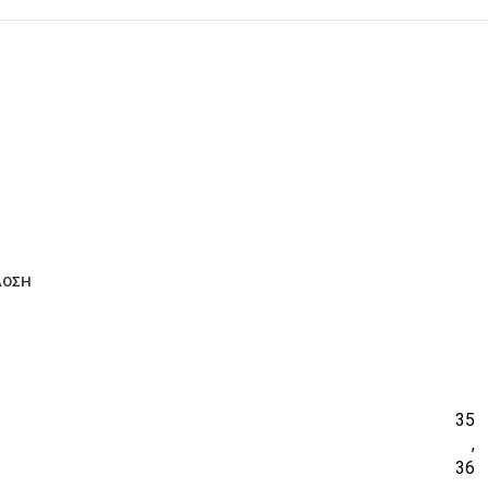
ΔΟΣΗ
35
,
36