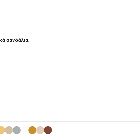
κά σανδάλια.