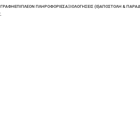
ΙΓΡΑΦΉ
ΕΠΙΠΛΈΟΝ ΠΛΗΡΟΦΟΡΊΕΣ
ΑΞΙΟΛΟΓΉΣΕΙΣ (0)
ΑΠΟΣΤΟΛΉ & ΠΑΡΆ
.