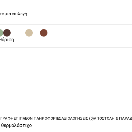
θάριση
ΙΓΡΑΦΉ
ΕΠΙΠΛΈΟΝ ΠΛΗΡΟΦΟΡΊΕΣ
ΑΞΙΟΛΟΓΉΣΕΙΣ (0)
ΑΠΟΣΤΟΛΉ & ΠΑΡΆ
ό θερμολάστιχο