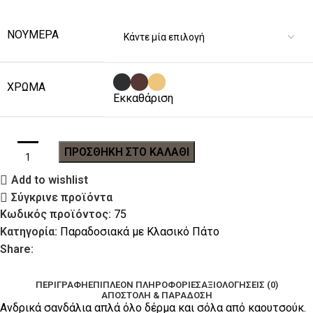
ΝΟΎΜΕΡΑ
ΧΡΏΜΑ
Εκκαθάριση
ΠΡΟΣΘΉΚΗ ΣΤΟ ΚΑΛΆΘΙ
Add to wishlist
Σύγκρινε προϊόντα
Κωδικός προϊόντος:
75
Κατηγορία:
Παραδοσιακά με Κλασικό Πάτο
Share:
ΠΕΡΙΓΡΑΦΉ
ΕΠΙΠΛΈΟΝ ΠΛΗΡΟΦΟΡΊΕΣ
ΑΞΙΟΛΟΓΉΣΕΙΣ (0)
ΑΠΟΣΤΟΛΉ & ΠΑΡΆΔΟΣΗ
Ανδρικά σανδάλια απλά όλο δέρμα και σόλα από καουτσούκ.