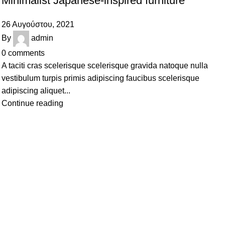
Minimalist Japanese-inspired furniture
26 Αυγούστου, 2021
By
admin
0
comments
A taciti cras scelerisque scelerisque gravida natoque nulla
vestibulum turpis primis adipiscing faucibus scelerisque
adipiscing aliquet...
Continue reading