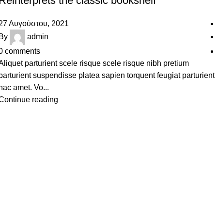
Reinterprets the classic bookshelf
27 Αυγούστου, 2021
By
admin
0
comments
Aliquet parturient scele risque scele risque nibh pretium
parturient suspendisse platea sapien torquent feugiat parturient
hac amet. Vo...
Continue reading