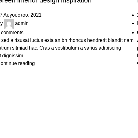
reen interior design inspiration
7 Αυγούστου, 2021
y
admin
comments
 sed a risusat luctus esta anibh rhoncus hendrerit blandit nam
utrum sitmiad hac. Cras a vestibulum a varius adipiscing
t dignissim ...
ontinue reading