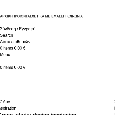
ΑΡΧΙΚΉ
ΠΡΟΙΟΝΤΑ
ΣΧΕΤΙΚΆ ΜΕ ΕΜΆΣ
ΕΠΙΚΟΙΝΩΝΊΑ
Σύνδεση / Εγγραφή
Search
Λίστα επιθυμιών
0
items
0,00
€
Menu
0
items
0,00
€
Tag Archives: Inspiratio
Home
Posts Tagged "Inspiratio"
27
Αυγ
nspiration