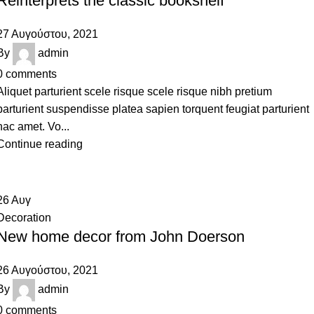
Reinterprets the classic bookshelf
27 Αυγούστου, 2021
By
admin
0
comments
Aliquet parturient scele risque scele risque nibh pretium
parturient suspendisse platea sapien torquent feugiat parturient
hac amet. Vo...
Continue reading
26
Αυγ
Decoration
New home decor from John Doerson
26 Αυγούστου, 2021
By
admin
0
comments