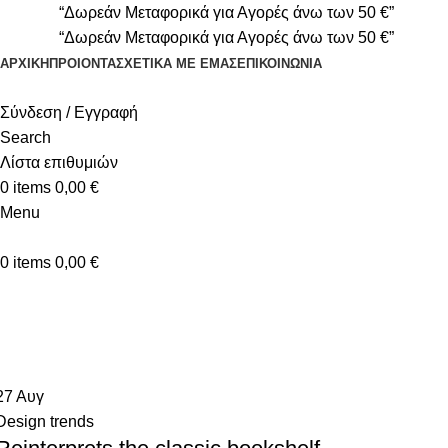
“Δωρεάν Μεταφορικά για Αγορές άνω των 50 €”
“Δωρεάν Μεταφορικά για Αγορές άνω των 50 €”
ΑΡΧΙΚΉ
ΠΡΟΙΟΝΤΑ
ΣΧΕΤΙΚΆ ΜΕ ΕΜΆΣ
ΕΠΙΚΟΙΝΩΝΊΑ
Σύνδεση / Εγγραφή
Search
Λίστα επιθυμιών
0
items
0,00
€
Menu
0
items
0,00
€
Tag Archives: Table
Home
Posts Tagged "Table"
27
Αυγ
Design trends