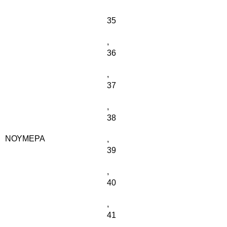
35
,
36
,
37
,
38
ΝΟΎΜΕΡΑ
,
39
,
40
,
41