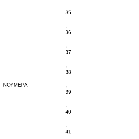
35
,
36
,
37
,
38
ΝΟΎΜΕΡΑ
,
39
,
40
,
41