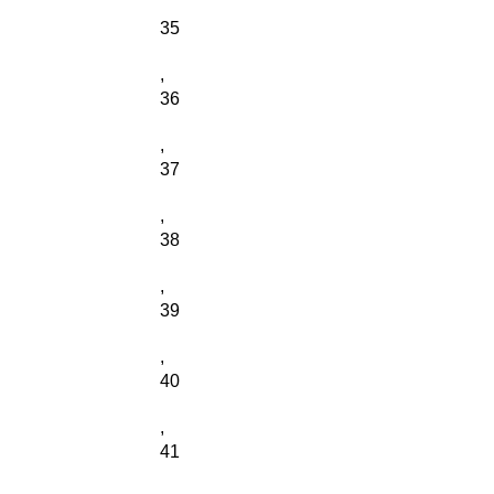
35
,
36
,
37
,
38
,
39
,
40
,
41