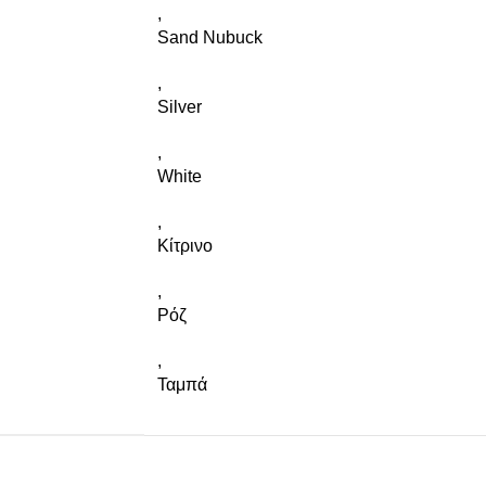
,
Sand Nubuck
,
Silver
,
White
,
Κίτρινο
,
Ρόζ
,
Ταμπά