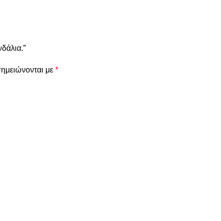
δάλια.”
σημειώνονται με
*